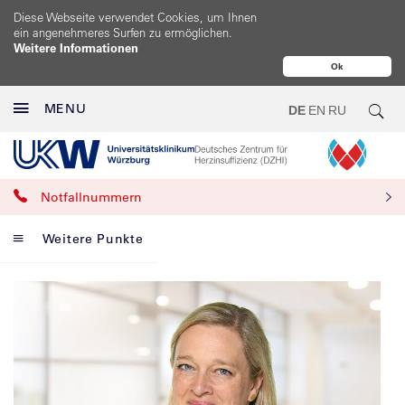
Diese Webseite verwendet Cookies, um Ihnen
ein angenehmeres Surfen zu ermöglichen.
Weitere Informationen
Ok
MENU
DE
EN
RU
Notfallnummern
Weitere Punkte