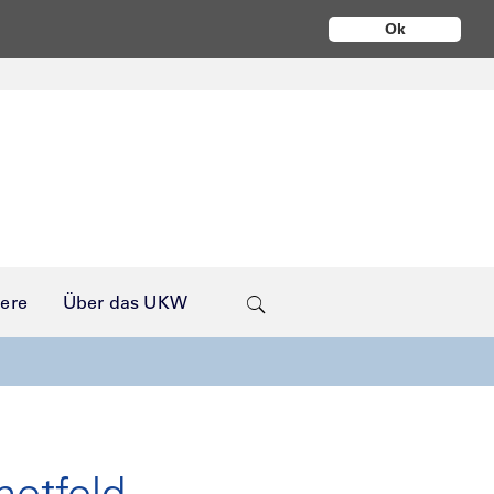
Ok
iere
Über das UKW
etfeld-