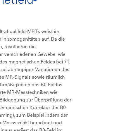
Ultrahochfeld-MRTs weist im
ße Inhomogenitäten auf. Da die
, resultieren die
der verschiedenen Gewebe wie
des magnetischen Feldes bei 7T.
zeitabhängigen Variationen des
 des MR-Signals sowie räumlich
ichmäßigkeiten des B0-Feldes
ierte MR-Messtechniken wie
-Bildgebung zur Überprüfung der
 dynamischen Korrektur der B0-
ming), zum Beispiel indem der
de Messschicht berechnet und
naus variiert das B0-Feld im