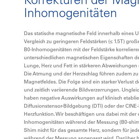
Inhomogenitäten
Das statische magnetische Feld innerhalb eines 
Vergleich zu geringeren Feldstärken (≤ 1.5T) gro
B0-Inhomogenitäten mit der Feldstärke korrelieren
unterschiedlichen magnetischen Eigenschaften 
Lunge, Herz und Fett in stärkeren Abweichungen 
Die Atmung und der Herzschlag führen zudem zu 
Magnetfeldes. Die Folge sind ein starker Verlust
und zeitlich variierende Bildverzerrungen. Ungle
haben negative Auswirkungen auf klinisch etabl
Diffusionstensor-Bildgebung (DTI) oder der CINE
Herzfunktion. Wir beschäftigen uns dabei mit der
Inhomogenitäten während der Messung (B0-shim
Shim nicht für das gesamte Herz, sondern für je
während der Messung angepasst wird. Darüber hi