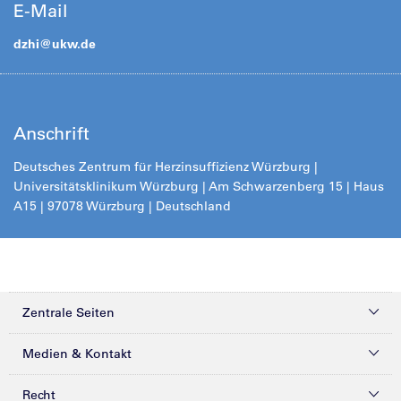
E-Mail
dzhi@
ukw.de
Anschrift
Deutsches Zentrum für Herzinsuffizienz Würzburg |
Universitätsklinikum Würzburg | Am Schwarzenberg 15 | Haus
A15 | 97078 Würzburg | Deutschland
Zentrale Seiten
Kliniken & Zentren
Medien & Kontakt
Patienten & Besucher
Presse
Recht