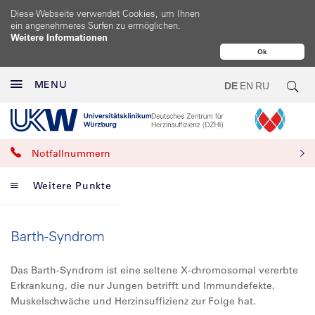
Diese Webseite verwendet Cookies, um Ihnen
ein angenehmeres Surfen zu ermöglichen.
Weitere Informationen
Ok
MENU
DE
EN
RU
Notfallnummern
Weitere Punkte
Barth-Syndrom
Das Barth-Syndrom ist eine seltene X-chromosomal vererbte
Erkrankung, die nur Jungen betrifft und Immundefekte,
Muskelschwäche und Herzinsuffizienz zur Folge hat.