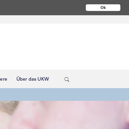
Ok
iere
Über das UKW