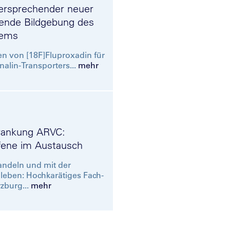
lversprechender neuer
sende Bildgebung des
tems
 von [18F]Fluproxadin für
alin-Transporters...
mehr
rankung ARVC:
ffene im Austausch
ndeln und mit der
leben: Hochkarätiges Fach-
zburg...
mehr