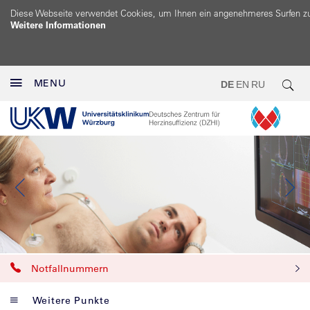
Diese Webseite verwendet Cookies, um Ihnen ein angenehmeres Surfen z
Weitere Informationen
MENU
DE
EN
RU
Notfallnummern
Weitere Punkte