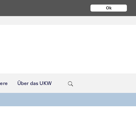
Ok
iere
Über das UKW