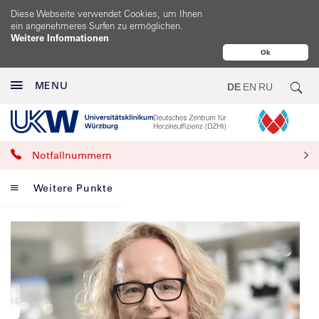
Diese Webseite verwendet Cookies, um Ihnen
ein angenehmeres Surfen zu ermöglichen.
Weitere Informationen
Ok
MENU
DE
EN
RU
Notfallnummern
Weitere Punkte