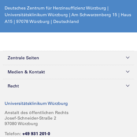
Deutsches Zentrum für Herzinsuffizienz Würzburg |
Universitätsklinikum Würzburg | Am Schwarzenberg 15 | Haus
A15 | 97078 Würzburg | Deutschland
Zentrale Seiten
Kliniken & Zentren
Medien & Kontakt
Patienten & Besucher
Presse
Recht
Zuweiser
Magazine
Datenschutz
Universitätsklinikum Würzburg
Forschung
Mediathek
Compliance
Anstalt des öffentlichen Rechts
Josef-Schneider-Straße 2
Karriere
Glossar
Impressum
97080 Würzburg
Über UKW
Spenden
Telefon:
+49 931 201-0
Barrierefreiheit