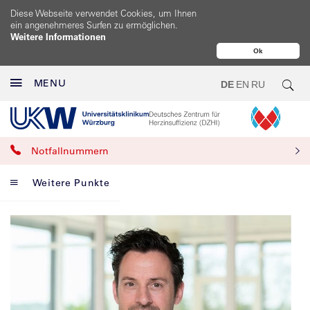
Diese Webseite verwendet Cookies, um Ihnen
ein angenehmeres Surfen zu ermöglichen.
Weitere Informationen
Ok
MENU
DE
EN
RU
Notfallnummern
Weitere Punkte