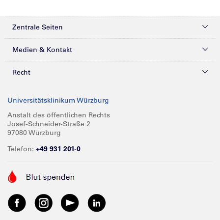
Zentrale Seiten
Kliniken & Zentren
Medien & Kontakt
Patienten & Besucher
Presse
Recht
Zuweiser
Magazine
Datenschutz
Universitätsklinikum Würzburg
Forschung
Mediathek
Compliance
Anstalt des öffentlichen Rechts
Josef-Schneider-Straße 2
Karriere
Glossar
Impressum
97080 Würzburg
Über UKW
Spenden
Telefon:
+49 931 201-0
Barrierefreiheit
Babygalerie
Kontakt
Informationen für Geschäftspartner
Anreise
Vertraulichkeit