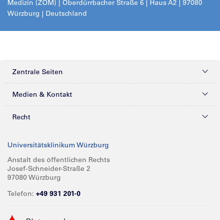
Medizin (ZOM) |
Oberdürrbacher Straße 6 | Haus A2 | 97080
Würzburg | Deutschland
Zentrale Seiten
Kliniken & Zentren
Medien & Kontakt
Patienten & Besucher
Presse
Recht
Zuweiser
Magazine
Datenschutz
Universitätsklinikum Würzburg
Forschung
Mediathek
Compliance
Anstalt des öffentlichen Rechts
Josef-Schneider-Straße 2
Karriere
Glossar
Impressum
97080 Würzburg
Über UKW
Spenden
Telefon:
+49 931 201-0
Barrierefreiheit
Babygalerie
Kontakt
Informationen für Geschäftspartner