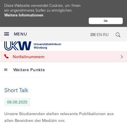
Diese Webseite verwendet Cookies, um Ihnen
ein angenehmeres Surfen zu ermöglichen.
Weitere Informationen
Ok
MENU
DE
EN
RU
Notfallnummern
Weitere Punkte
Short Talk
08.08.2025
Unsere Studierenden stellen relevante Publikationen aus
allen Bereichen der Medizin vor.