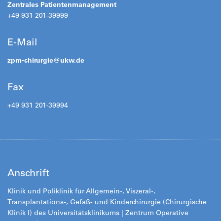
Zentrales Patientenmanagement
+49 931 201-39999
E-Mail
zpm-chirurgie@
ukw.de
Fax
+49 931 201-39994
Anschrift
Klinik und Poliklinik für Allgemein-, Viszeral-,
Transplantations-, Gefäß- und Kinderchirurgie (Chirurgische
Klinik I) des Universitätsklinikums
|
Zentrum Operative