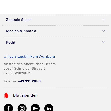
Zentrale Seiten
Kliniken & Zentren
Medien & Kontakt
Patienten & Besucher
Presse
Recht
Zuweiser
Magazine
Datenschutz
Universitätsklinikum Würzburg
Forschung
Mediathek
Compliance
Anstalt des öffentlichen Rechts
Josef-Schneider-Straße 2
Karriere
Glossar
Impressum
97080 Würzburg
Über UKW
Spenden
Telefon:
+49 931 201-0
Barrierefreiheit
Babygalerie
Kontakt
Informationen für Geschäftspartner
Anreise
Vertraulichkeit