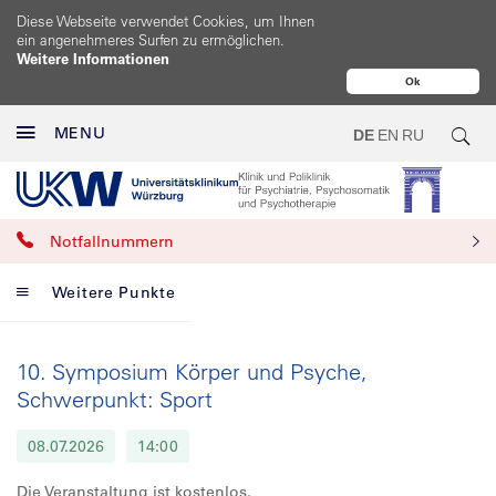
Diese Webseite verwendet Cookies, um Ihnen
ein angenehmeres Surfen zu ermöglichen.
Weitere Informationen
Ok
MENU
DE
EN
RU
Notfallnummern
Weitere Punkte
10. Symposium Körper und Psyche,
Schwerpunkt: Sport
08.07.2026
14:00
Die Veranstaltung ist kostenlos.