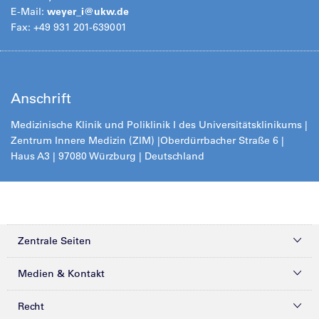
E-Mail:
weyer_i@
ukw.de
Fax: +49 931 201-639001
Anschrift
Medizinische Klinik und Poliklinik I des Universitätsklinikums |
Zentrum Innere Medizin (ZIM) |
Oberdürrbacher Straße 6 |
Haus A3 | 97080 Würzburg | Deutschland
Zentrale Seiten
Kliniken & Zentren
Medien & Kontakt
Patienten & Besucher
Presse
Recht