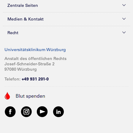
Zentrale Seiten
Kliniken & Zentren
Medien & Kontakt
Patienten & Besucher
Presse
Recht
Zuweiser
Magazine
Datenschutz
Universitätsklinikum Würzburg
Forschung
Mediathek
Compliance
Anstalt des öffentlichen Rechts
Josef-Schneider-Straße 2
Karriere
Glossar
Impressum
97080 Würzburg
Über UKW
Spenden
Telefon:
+49 931 201-0
Barrierefreiheit
Babygalerie
Kontakt
Informationen für Geschäftspartner
Anreise
Vertraulichkeit