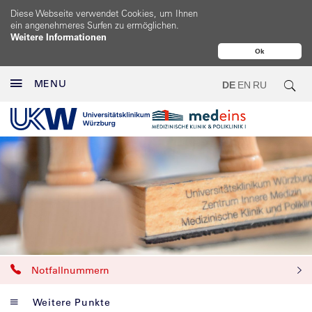
Diese Webseite verwendet Cookies, um Ihnen
ein angenehmeres Surfen zu ermöglichen.
Weitere Informationen
Ok
MENU
DE
EN
RU
Notfallnummern
Weitere Punkte