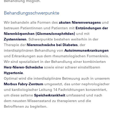
Behandlung möglich.
Behandlungsschwerpunkte
Wir behandeln alle Formen des
akuten Nierenversagens
und
betreuen Patientinnen und Patienten mit
Entzündungen der
Nierenkörperchen (Glomerulonephritden)
und mit
Zystennieren
. Schwerpunkte bestehen weiterhin in der
Therapie der
Nierenschwäche bei Diabetes
, der
interdisziplinären Behandlung von
Autoimmunerkrankungen
und Erkrankungen aus dem rheumatologischen Formenkreis.
Wir sind spezialisiert in der Behandlung einer kombinierten
Herz-Nieren-Schwäche
sowie einer schwer einstellbaren
Hypertonie
.
Optimal wird die interdisziplinäre Betreuung auch in unserem
Morbus Fabry-Zentrum
umgesetzt, das unter nephrologischer
und kardiologischer Leitung 14 Fachrichtungen konzentriert,
um diese seltene
Speicherkrankheit
umfassend und nach
dem neusten Wissensstand zu therapieren und die
Betroffenen zu begleiten.