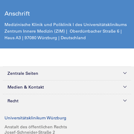
Anschrift
Medizinische Klinik und Poliklinik I des Universitätsklinikums
Zentrum Innere Medizin (ZIM) | Oberdürrbacher Straße 6 |
Haus A3 | 97080 Würzburg | Deutschland
Zentrale Seiten
Kliniken & Zentren
Medien & Kontakt
Patienten & Besucher
Presse
Recht
Zuweiser
Magazine
Datenschutz
Universitätsklinikum Würzburg
Forschung
Mediathek
Compliance
Anstalt des öffentlichen Rechts
Josef-Schneider-Straße 2
Karriere
Glossar