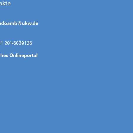
akte
ndoamb@
ukw.de
31 201-6039126
ches Onlineportal