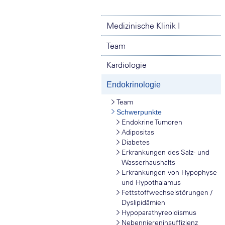
Medizinische Klinik I
Team
Kardiologie
Endokrinologie
Team
Schwerpunkte
Endokrine Tumoren
Adipositas
Diabetes
Erkrankungen des Salz- und
Wasserhaushalts
Erkrankungen von Hypophyse
und Hypothalamus
Fettstoffwechselstörungen /
Dyslipidämien
Hypoparathyreoidismus
Nebenniereninsuffizienz