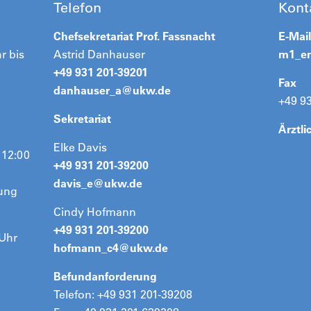
Telefon
Kont
Chefsekretariat Prof. Fassnacht
E-Mail
r bis
Astrid Danhauser
m1_e
+49 931 201-39201
Fax
danhauser_a@
ukw.de
+49 9
Sekretariat
Ärztli
Elke Davis
 12:00
+49 931 201-39200
davis_e@
ukw.de
rung
Cindy Hofmann
+49 931 201-39200
 Uhr
hofmann_c4@
ukw.de
Befundanforderung
Telefon: +49 931 201-39208