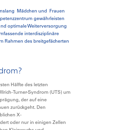
ebenslang Mädchen und Frauen
ompetenzzentrum gewährleisten
 und optimale Weiterversorgung
mfassende interdisziplinäre
im Rahmen des breitgefächerten
ndrom?
sten Hälfte des letzten
Ullrich-Turner-Syndrom (UTS) um
rägung, der auf eine
auen zurückgeht. Den
iblichen X-
ert oder nur in einigen Zellen
ehen Kleinwuchs und