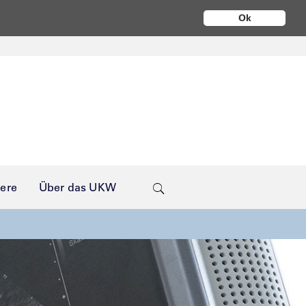
Ok
iere
Über das UKW