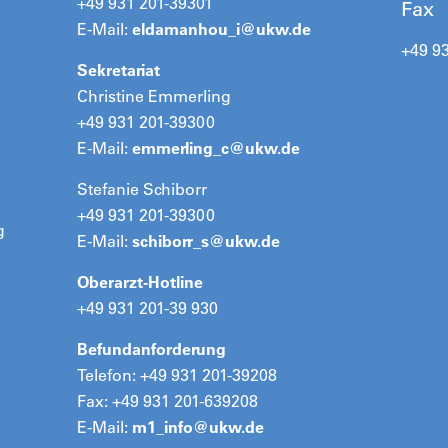
+49 931 201-39301
Fax
E-Mail:
eldamanhou_i@
ukw.de
+49 9
Sekretariat
Christine Emmerling
+49 931 201-39300
E-Mail:
emmerling_c@
ukw.de
Stefanie Schiborr
+49 931 201-39300
g
E-Mail:
schiborr_s@
ukw.de
Oberarzt-Hotline
+49 931 201-39 930
Befundanforderung
Telefon: +49 931 201-39208
Fax: +49 931 201-639208
E-Mail:
m1_info@
ukw.de