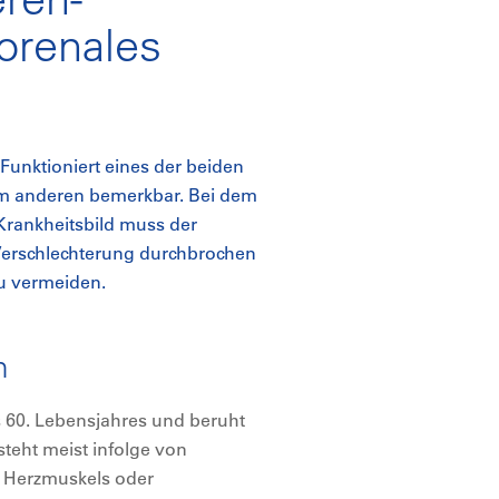
orenales
Funktioniert eines der beiden
 am anderen bemerkbar. Bei dem
Krankheitsbild muss der
 Verschlechterung durchbrochen
u vermeiden.
n
s 60. Lebensjahres und beruht
teht meist infolge von
 Herzmuskels oder