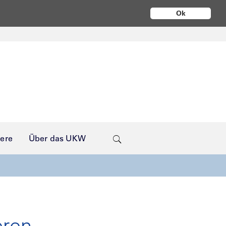
Ok
iere
Über das UKW
eren-