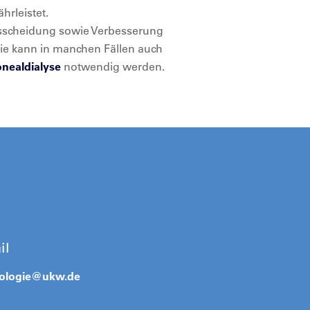
ährleistet.
sscheidung sowie Verbesserung
pie kann in manchen Fällen auch
onealdialyse
notwendig werden.
il
ologie@
ukw.de