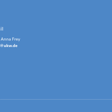
il
. Anna Frey
a@
ukw.de