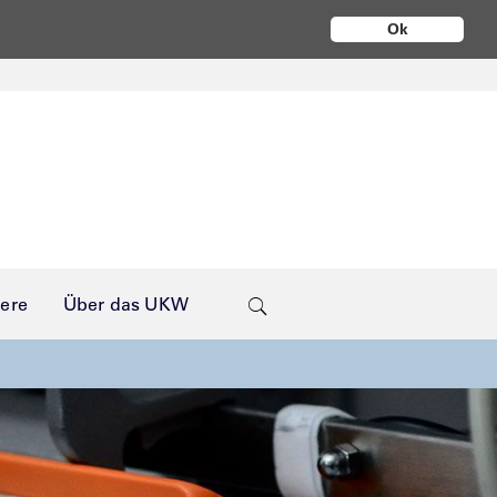
Ok
iere
Über das UKW