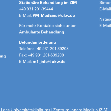
Stationäre Behandlung im ZIM
Simon
+49 931 201-39444
E-Mail
E-Mail:
PM_MedEins@
ukw.de
Natasc
Für mehr Kontakte siehe unter
E-Mail
Ambulante Behandlung
Befundanforderung
Telefon: +49 931 201-39208
Fax: +49 931 201-639208
ung
E-Mail:
m1_info@
ukw.de
k I des Universitätsklinikums | Zentrum Innere Medizin (ZIM)