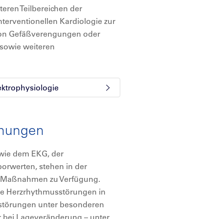
ren Teilbereichen der
nterventionellen Kardiologie zur
von Gefäßverengungen oder
 sowie weiteren
ektrophysiologie
chungen
 wie dem EKG, der
rwerten, stehen in der
he Maßnahmen zu Verfügung.
nde Herzrhythmusstörungen in
störungen unter besonderen
r bei Lageveränderung – unter