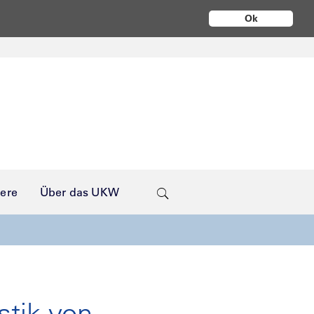
Ok
iere
Über das UKW
stik von