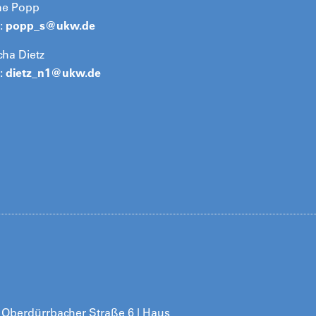
e Popp
:
popp_s@
ukw.de
ha Dietz
:
dietz_n1@
ukw.de
 | Oberdürrbacher Straße 6 | Haus