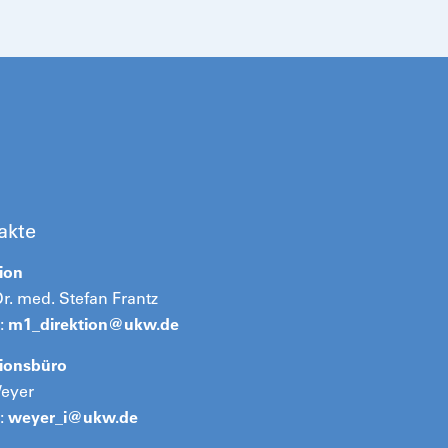
akte
ion
Dr. med. Stefan Frantz
:
m1_direktion@
ukw.de
tionsbüro
Weyer
:
weyer_i@
ukw.de