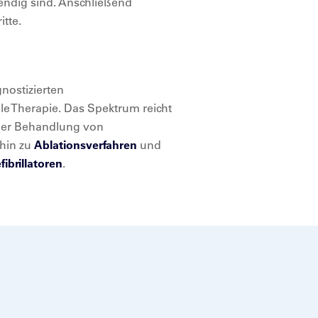
ndig sind. Anschließend
itte.
gnostizierten
lle Therapie. Das Spektrum reicht
 der Behandlung von
 hin zu
Ablationsverfahren
und
fibrillatoren
.