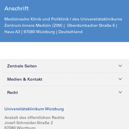
Anschrift
Medizinische Klinik und Poliklinik I des Universitätsklinikums
Zentrum Innere Medizin (ZIM) | Oberdürrbacher Straße 6 |
Haus A3 | 97080 Würzburg | Deutschland
Zentrale Seiten
Kliniken & Zentren
Medien & Kontakt
Patienten & Besucher
Presse
Recht
Zuweiser
Magazine
Datenschutz
Universitätsklinikum Würzburg
Forschung
Mediathek
Compliance
Anstalt des öffentlichen Rechts
Josef-Schneider-Straße 2
Karriere
Glossar
Impressum
97080 Würzburg