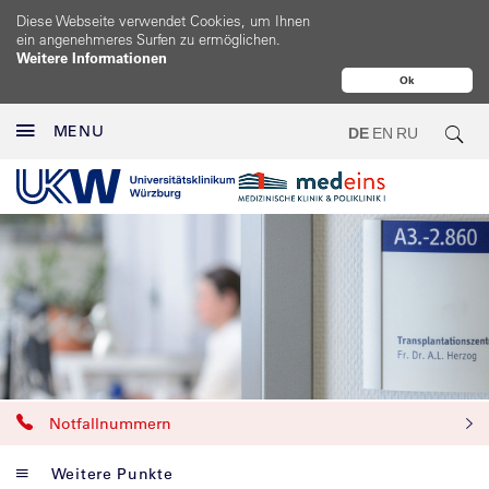
Diese Webseite verwendet Cookies, um Ihnen
ein angenehmeres Surfen zu ermöglichen.
Weitere Informationen
Ok
MENU
DE
EN
RU
Notfallnummern
Weitere Punkte