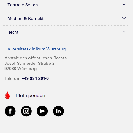
Zentrale Seiten
Kliniken & Zentren
Medien & Kontakt
Patienten & Besucher
Presse
Recht
Zuweiser
Magazine
Datenschutz
Universitätsklinikum Würzburg
Forschung
Mediathek
Compliance
Anstalt des öffentlichen Rechts
Josef-Schneider-Straße 2
Karriere
Glossar
Impressum
97080 Würzburg
Über UKW
Spenden
Telefon:
+49 931 201-0
Barrierefreiheit
Babygalerie
Kontakt
Informationen für Geschäftspartner
Anreise
Vertraulichkeit