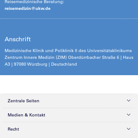
Reisemedizinische Beratung:
reisemedizin@
ukw.de
Anschrift
Medizinische Klinik und Poliklinik II des Universitätsklinikums
Zentrum Innere Medizin (ZIM) Oberdürrbacher Straße 6 | Haus
A3 | 97080 Würzburg | Deutschland
Zentrale Seiten
Kliniken & Zentren
Medien & Kontakt
Patienten & Besucher
Presse
Recht
Zuweiser