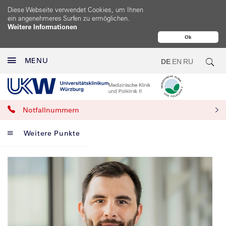
Diese Webseite verwendet Cookies, um Ihnen
ein angenehmeres Surfen zu ermöglichen.
Weitere Informationen
Ok
MENU
DE
EN
RU
Notfallnummern
Weitere Punkte