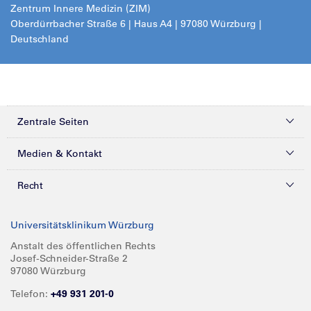
Zentrum Innere Medizin (ZIM)
Oberdürrbacher Straße 6 | Haus A4 | 97080 Würzburg |
Deutschland
Zentrale Seiten
Kliniken & Zentren
Medien & Kontakt
Patienten & Besucher
Presse
Recht
Zuweiser
Magazine
Datenschutz
Universitätsklinikum Würzburg
Forschung
Mediathek
Compliance
Anstalt des öffentlichen Rechts
Josef-Schneider-Straße 2
Karriere
Glossar
Impressum
97080 Würzburg
Über UKW
Spenden
Telefon:
+49 931 201-0
Barrierefreiheit
Babygalerie