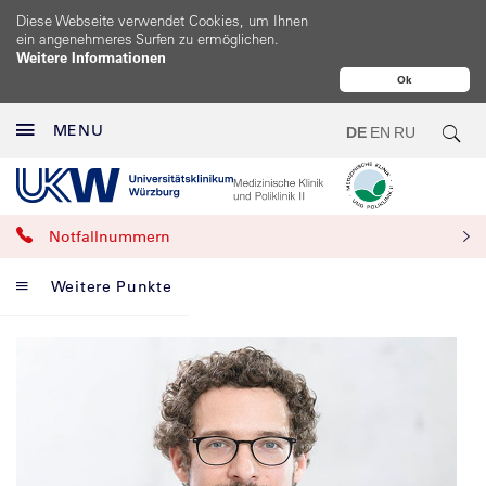
Diese Webseite verwendet Cookies, um Ihnen
ein angenehmeres Surfen zu ermöglichen.
Weitere Informationen
Ok
MENU
DE
EN
RU
Notfallnummern
Weitere Punkte