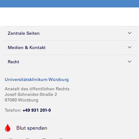
Zentrale Seiten
Kliniken & Zentren
Medien & Kontakt
Patienten & Besucher
Presse
Recht
Zuweiser
Magazine
Datenschutz
Universitätsklinikum Würzburg
Forschung
Mediathek
Compliance
Anstalt des öffentlichen Rechts
Josef-Schneider-Straße 2
Karriere
Glossar
Impressum
97080 Würzburg
Über UKW
Spenden
Telefon:
+49 931 201-0
Barrierefreiheit
Babygalerie
Kontakt
Informationen für Geschäftspartner
Anreise
Vertraulichkeit