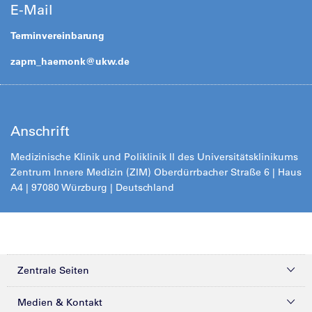
E-Mail
Terminvereinbarung
zapm_haemonk@
ukw.de
Anschrift
Medizinische Klinik und Poliklinik II des Universitätsklinikums
Zentrum Innere Medizin (ZIM) Oberdürrbacher Straße 6 | Haus
A4 | 97080 Würzburg | Deutschland
Zentrale Seiten
Kliniken & Zentren
Medien & Kontakt