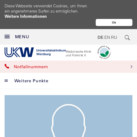
Diese Webseite verwendet Cookies, um Ihnen
ein angenehmeres Surfen zu ermöglichen.
Weitere Informationen
Ok
MENU
DE
EN
RU
Notfallnummern
Weitere Punkte