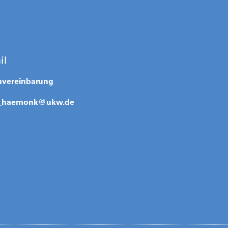
il
nvereinbarung
_haemonk@
ukw.de