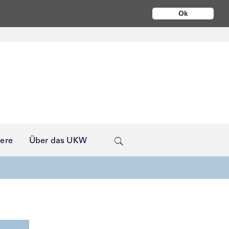
Ok
iere
Über das UKW