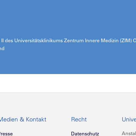
ik II des Universitätsklinikums Zentrum Innere Medizin (ZIM)
nd
Medien & Kontakt
Recht
Unive
Anstal
resse
Datenschutz