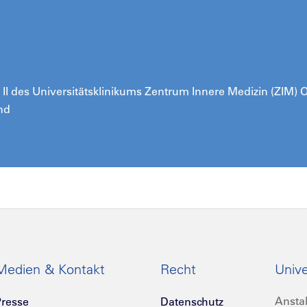
ik II des Universitätsklinikums Zentrum Innere Medizin (ZIM)
nd
Medien & Kontakt
Recht
Unive
Anstal
resse
Datenschutz