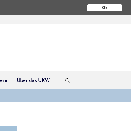
Ok
iere
Über das UKW