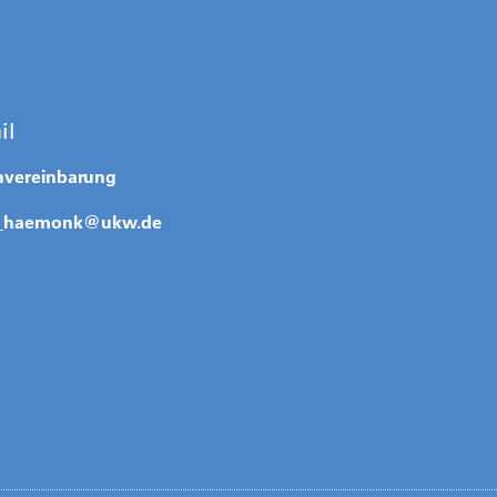
il
nvereinbarung
_haemonk@
ukw.de