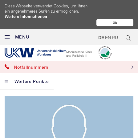
Diese Webseite verwendet Cookies, um Ihnen
ein angenehmeres Surfen zu ermöglichen.
Weitere Informationen
Ok
MENU
DE
EN
RU
Notfallnummern
Weitere Punkte