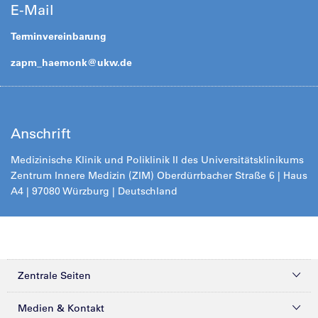
E-Mail
Terminvereinbarung
zapm_haemonk@
ukw.de
Anschrift
Medizinische Klinik und Poliklinik II des Universitätsklinikums
Zentrum Innere Medizin (ZIM) Oberdürrbacher Straße 6 | Haus
A4 | 97080 Würzburg | Deutschland
Zentrale Seiten
Kliniken & Zentren
Medien & Kontakt