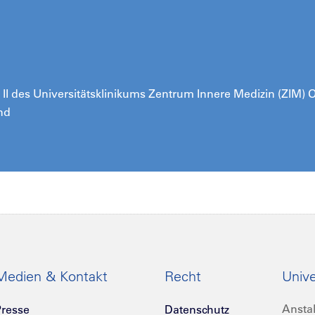
ik II des Universitätsklinikums Zentrum Innere Medizin (ZIM)
nd
Medien & Kontakt
Recht
Unive
Anstal
resse
Datenschutz