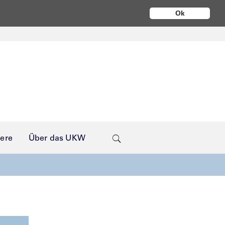
Ok
iere
Über das UKW