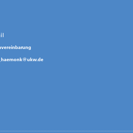
il
nvereinbarung
_haemonk@
ukw.de