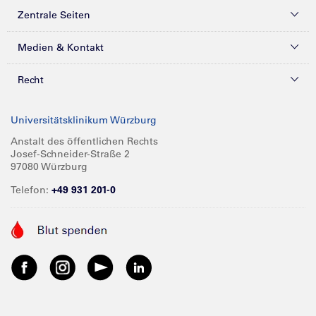
Zentrale Seiten
Kliniken & Zentren
Medien & Kontakt
Patienten & Besucher
Presse
Recht
Zuweiser
Magazine
Datenschutz
Universitätsklinikum Würzburg
Forschung
Mediathek
Compliance
Anstalt des öffentlichen Rechts
Josef-Schneider-Straße 2
Karriere
Glossar
Impressum
97080 Würzburg
Über UKW
Spenden
Telefon:
+49 931 201-0
Barrierefreiheit
Babygalerie
Kontakt
Informationen für Geschäftspartner
Anreise
Vertraulichkeit