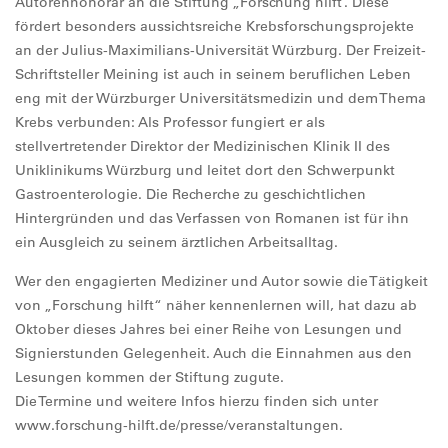
Autorenhonorar an die Stiftung „Forschung hilft“. Diese
fördert besonders aussichtsreiche Krebsforschungsprojekte
an der Julius-Maximilians-Universität Würzburg. Der Freizeit-
Schriftsteller Meining ist auch in seinem beruflichen Leben
eng mit der Würzburger Universitätsmedizin und dem Thema
Krebs verbunden: Als Professor fungiert er als
stellvertretender Direktor der Medizinischen Klinik II des
Uniklinikums Würzburg und leitet dort den Schwerpunkt
Gastroenterologie. Die Recherche zu geschichtlichen
Hintergründen und das Verfassen von Romanen ist für ihn
ein Ausgleich zu seinem ärztlichen Arbeitsalltag.
Wer den engagierten Mediziner und Autor sowie die Tätigkeit
von „Forschung hilft“ näher kennenlernen will, hat dazu ab
Oktober dieses Jahres bei einer Reihe von Lesungen und
Signierstunden Gelegenheit. Auch die Einnahmen aus den
Lesungen kommen der Stiftung zugute.
Die Termine und weitere Infos hierzu finden sich unter
www.forschung-hilft.de/presse/veranstaltungen.