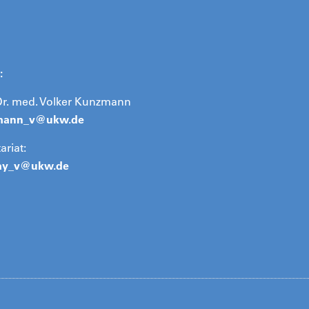
:
 Dr. med. Volker Kunzmann
mann_v@
ukw.de
ariat:
ay_v@
ukw.de