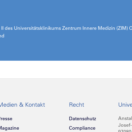
ik II des Universitätsklinikums Zentrum Innere Medizin (ZIM)
nd
Medien & Kontakt
Recht
Unive
Anstal
resse
Datenschutz
Josef-
Magazine
Compliance
97080