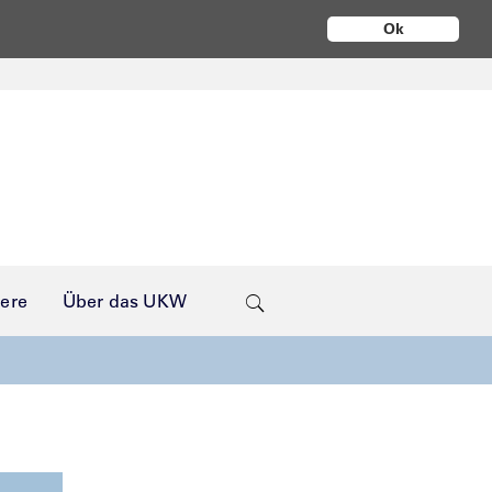
Ok
iere
Über das UKW