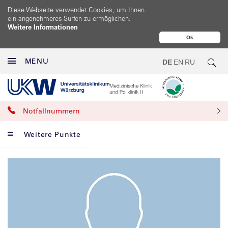
Diese Webseite verwendet Cookies, um Ihnen
ein angenehmeres Surfen zu ermöglichen.
Weitere Informationen
Ok
MENU
DE
EN
RU
Notfallnummern
Weitere Punkte