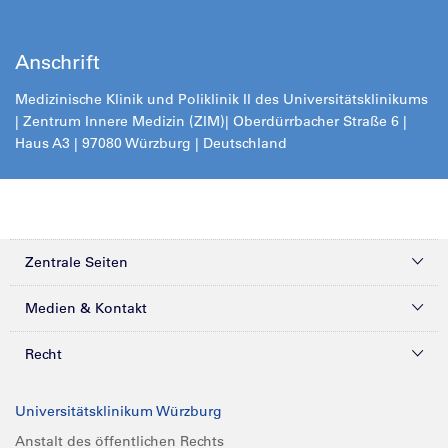
Anschrift
Medizinische Klinik und Poliklinik II des Universitätsklinikums
| Zentrum Innere Medizin (ZIM)
| Oberdürrbacher Straße 6 |
Haus A3 | 97080 Würzburg | Deutschland
Zentrale Seiten
Kliniken & Zentren
Medien & Kontakt
Patienten & Besucher
Presse
Recht
Zuweiser
Magazine
Datenschutz
Universitätsklinikum Würzburg
Forschung
Mediathek
Compliance
Anstalt des öffentlichen Rechts