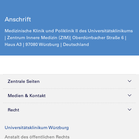
Anschrift
Medizinische Klinik und Poliklinik II des Universitätsklinikums
| Zentrum Innere Medizin (ZIM)
| Oberdürrbacher Straße 6 |
Haus A3 | 97080 Würzburg | Deutschland
Zentrale Seiten
Kliniken & Zentren
Medien & Kontakt
Patienten & Besucher
Presse
Recht
Zuweiser
Magazine
Datenschutz
Universitätsklinikum Würzburg
Forschung
Mediathek
Compliance
Anstalt des öffentlichen Rechts