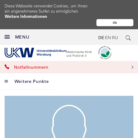
Diese Webseite verwendet Cookies, um Ihnen
ein angenehmeres Surfen zu ermöglichen.
Weitere Informationen
Ok
MENU
DE
EN
RU
Notfallnummern
Weitere Punkte