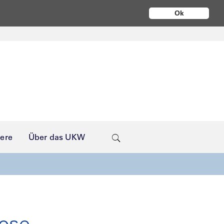
Ok
iere
Über das UKW
ose-