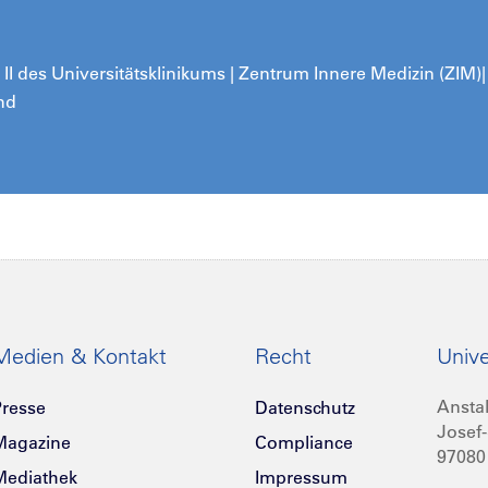
k II des Universitätsklinikums | Zentrum Innere Medizin (ZIM)
nd
Medien & Kontakt
Recht
Unive
Anstal
resse
Datenschutz
Josef-
Magazine
Compliance
97080
Mediathek
Impressum