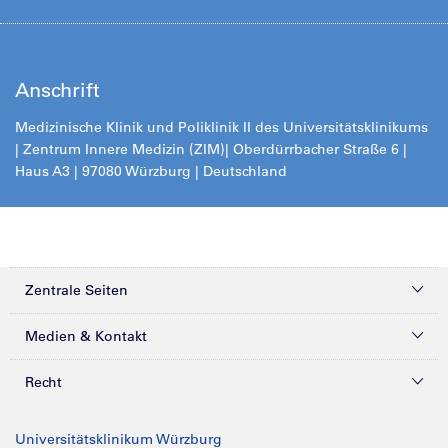
Anschrift
Medizinische Klinik und Poliklinik II des Universitätsklinikums
| Zentrum Innere Medizin (ZIM)
| Oberdürrbacher Straße 6 |
Haus A3 | 97080 Würzburg | Deutschland
Zentrale Seiten
Kliniken & Zentren
Medien & Kontakt
Patienten & Besucher
Presse
Recht
Zuweiser
Magazine
Datenschutz
Universitätsklinikum Würzburg
Forschung