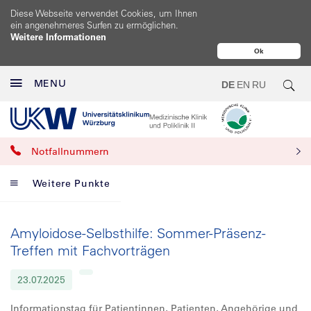
Diese Webseite verwendet Cookies, um Ihnen
ein angenehmeres Surfen zu ermöglichen.
Weitere Informationen
Ok
MENU
DE
EN
RU
Notfallnummern
Weitere Punkte
Amyloidose-Selbsthilfe: Sommer-Präsenz-
Treffen mit Fachvorträgen
23.07.2025
Informationstag für Patientinnen, Patienten, Angehörige und