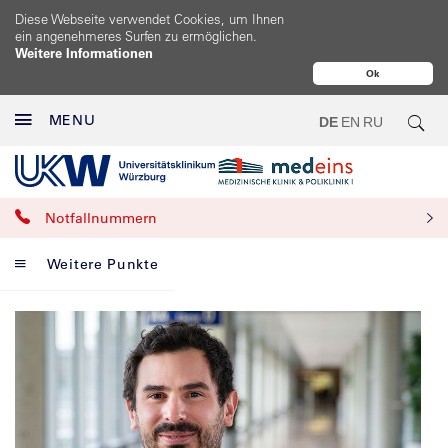
Diese Webseite verwendet Cookies, um Ihnen
ein angenehmeres Surfen zu ermöglichen.
Weitere Informationen
Ok
MENU
DE
EN
RU
Notfallnummern
Weitere Punkte