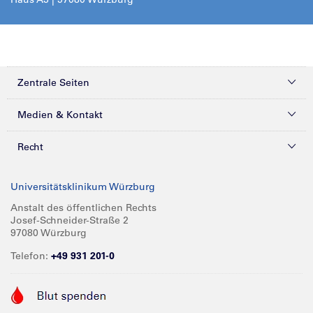
Zentrale Seiten
Kliniken & Zentren
Medien & Kontakt
Patienten & Besucher
Presse
Recht
Zuweiser
Magazine
Datenschutz
Universitätsklinikum Würzburg
Forschung
Mediathek
Compliance
Anstalt des öffentlichen Rechts
Josef-Schneider-Straße 2
Karriere
Glossar
Impressum
97080 Würzburg
Über UKW
Spenden
Telefon:
+49 931 201-0
Barrierefreiheit
Babygalerie
Kontakt
Informationen für Geschäftspartner
Anreise
Vertraulichkeit