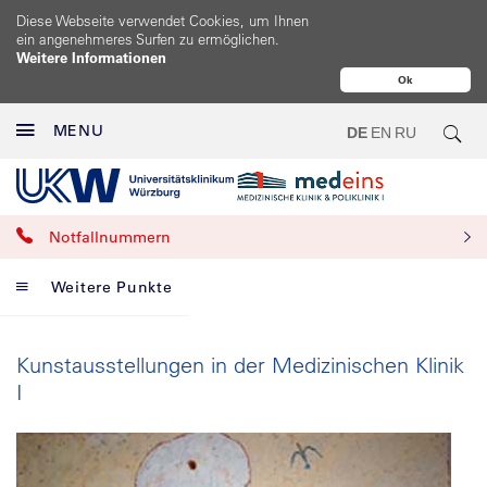
Diese Webseite verwendet Cookies, um Ihnen
ein angenehmeres Surfen zu ermöglichen.
Weitere Informationen
Ok
MENU
DE
EN
RU
Notfallnummern
Weitere Punkte
Kunstausstellungen in der Medizinischen Klinik
I