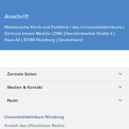
Anschrift
Medizinische Klinik und Poliklinik I des Universitätsklinikums |
Zentrum Innere Medizin (ZIM) |
Oberdürrbacher Straße 6 |
Haus A3 | 97080 Würzburg | Deutschland
Zentrale Seiten
Kliniken & Zentren
Medien & Kontakt
Patienten & Besucher
Presse
Recht
Zuweiser
Magazine
Datenschutz
Universitätsklinikum Würzburg
Forschung
Mediathek
Compliance
Anstalt des öffentlichen Rechts